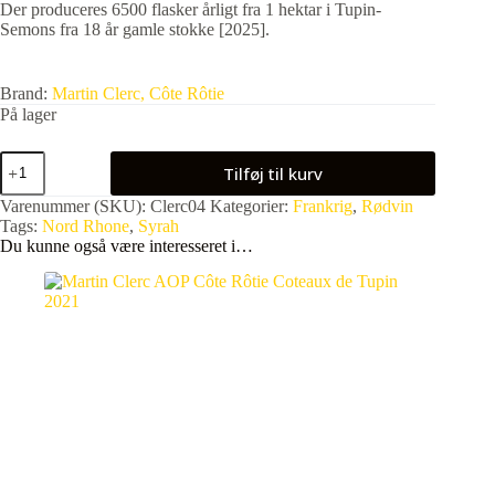
Der produceres 6500 flasker årligt fra 1 hektar i Tupin-
Semons fra 18 år gamle stokke [2025].
Brand:
Martin Clerc, Côte Rôtie
På lager
Martin
Tilføj til kurv
Clerc
"Des
Varenummer (SKU):
Clerc04
Kategorier:
Frankrig
,
Rødvin
Collines
Tags:
Nord Rhone
,
Syrah
Rhodaniennes"
Du kunne også være interesseret i…
Syrah
2024
antal