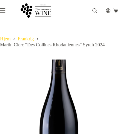
Fortsæt
til
Indkøbsku
indhold
Hjem
Frankrig
Martin Clerc “Des Collines Rhodaniennes” Syrah 2024