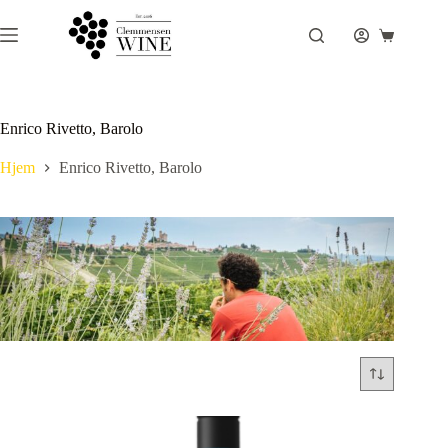
Fortsæt
til
Indkøbsku
indhold
Enrico Rivetto, Barolo
Hjem
Enrico Rivetto, Barolo