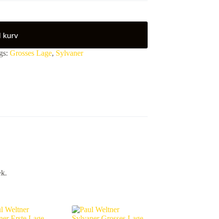
il kurv
gs:
Grosses Lage
,
Sylvaner
æk.