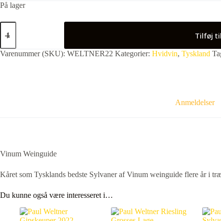
På lager
Paul
Weltner
Tilføj t
Sylvaner
Grosses
Varenummer (SKU):
WELTNER22
Kategorier:
Hvidvin
,
Tyskland
Ta
Lage
"Kuchenmeister-
Hoheleite"
2020
antal
Anmeldelser
Vinum Weinguide
Kåret som Tysklands bedste Sylvaner af Vinum weinguide flere år i tr
Du kunne også være interesseret i…