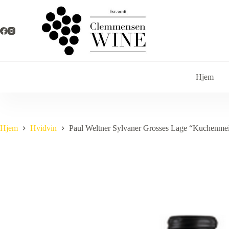
Fortsæt
til
indhold
Hjem
Hjem
Hvidvin
Paul Weltner Sylvaner Grosses Lage “Kuchenmei