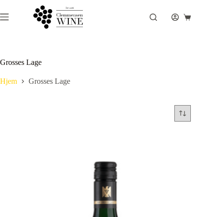
Fortsæt
til
Indkøbsku
indhold
Grosses Lage
Hjem
Grosses Lage