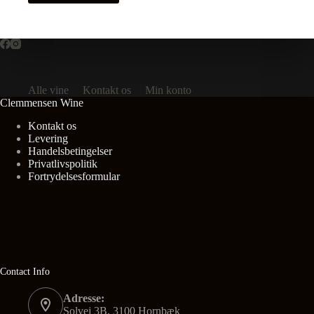
Alle vine
Kontakt os
Min konto
Clemmensen Wine
Kontakt os
Levering
Handelsbetingelser
Privatlivspolitik
Fortrydelsesformular
Contact Info
Adresse:
Solvej 3B, 3100 Hornbæk