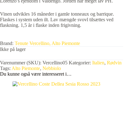
Lorenzo’s ejendom i Valdengo. Jorden har meget lav PH.
Vinen udvikles 16 måneder i gamle tonneaux og barrique.
Flaskes i system uden ilt. Lav mængde svovl tilsættes ved
flaskning. 1,5 år i flaske inden frigivning.
Brand:
Tenute Vercellino, Alto Piemonte
Ikke på lager
Varenummer (SKU):
Vercellino05
Kategorier:
Italien
,
Rødvin
Tags:
Alto Piemonte
,
Nebbiolo
Du kunne også være interesseret i…