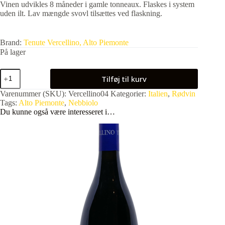
Vinen udvikles 8 måneder i gamle tonneaux. Flaskes i system
uden ilt. Lav mængde svovl tilsættes ved flaskning.
Brand:
Tenute Vercellino, Alto Piemonte
På lager
Vercellino
Tilføj til kurv
Ferruccio
Vino
Varenummer (SKU):
Vercellino04
Kategorier:
Italien
,
Rødvin
Rosso
Tags:
Alto Piemonte
,
Nebbiolo
2024
Du kunne også være interesseret i…
Magnum
antal