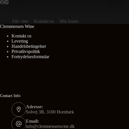
Alle vine
Kontakt os
Min konto
Clemmensen Wine
Kontakt os
Levering
Handelsbetingelser
Privatlivspolitik
Fortrydelsesformular
Contact Info
Adresse:
Solvej 3B, 3100 Hornbæk
Email:
info@clemmensenwine.dk