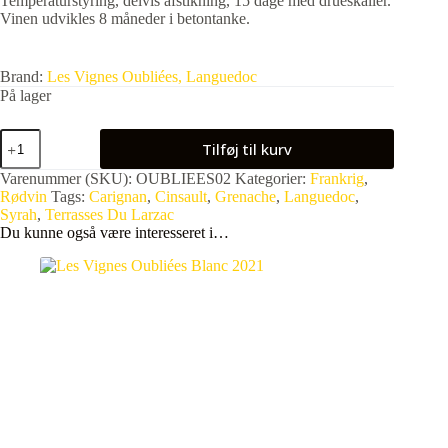
Temperaturstyring, delvis afstikning, 15 dage med drueskaller.
Vinen udvikles 8 måneder i betontanke.
Brand:
Les Vignes Oubliées, Languedoc
På lager
Les
Tilføj til kurv
Vignes Oubliées
Languedoc
Varenummer (SKU):
OUBLIEES02
Kategorier:
Frankrig
,
2021
Rødvin
Tags:
Carignan
,
Cinsault
,
Grenache
,
Languedoc
,
antal
Syrah
,
Terrasses Du Larzac
Du kunne også være interesseret i…