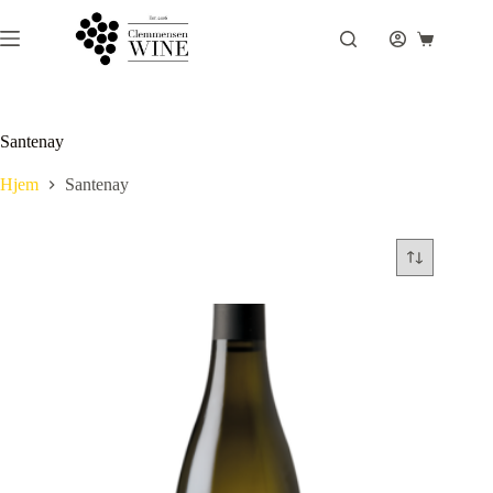
Fortsæt
til
Indkøbsku
indhold
Santenay
Hjem
Santenay