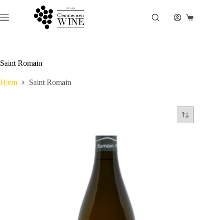
Fortsæt
til
Indkøbsku
indhold
Saint Romain
Hjem
Saint Romain