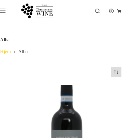
Fortsæt
til
Indkøbsku
indhold
Alba
Hjem
Alba