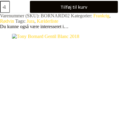
Tony
Tilføj til kurv
Bornard
PinotCtambule
Varenummer (SKU):
BORNARD02
Kategorier:
Frankrig
,
2017
Rødvin
Tags:
Jura
,
Kælderliste
antal
Du kunne også være interesseret i…