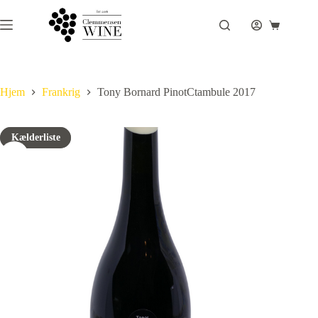
Fortsæt
til
Indkøbsku
indhold
Hjem
Frankrig
Tony Bornard PinotCtambule 2017
Kælderliste