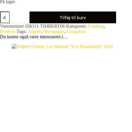
På lager
Thibert
Tilføj til kurv
Aligote
"Les
Varenummer (SKU):
THIBERT06
Kategorier:
Frankrig
,
Epenottes"
Hvidvin
Tags:
Aligote
,
Bourgogne
,
Corgoloin
2022
Du kunne også være interesseret i…
antal