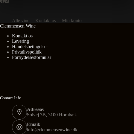
Alle vine
Kontakt os
Min konto
Clemmensen Wine
Kontakt os
Levering
Handelsbetingelser
Privatlivspolitik
Fortrydelsesformular
Contact Info
Adresse:
Solvej 3B, 3100 Hornbæk
Email:
info@clemmensenwine.dk