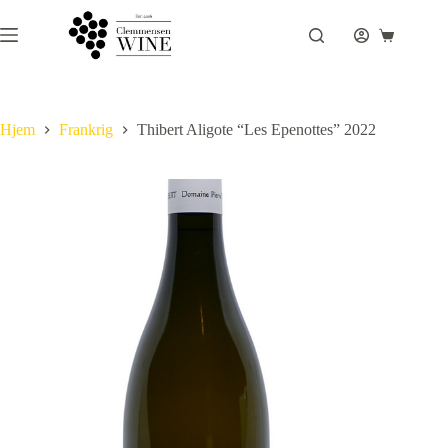
Fortsæt
til
Indkøbsku
indhold
Hjem
Frankrig
Thibert Aligote “Les Epenottes” 2022