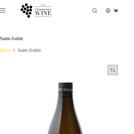
Fortsæt
til
Indkøbsku
indhold
Saint-Aubin
Hjem
Saint-Aubin