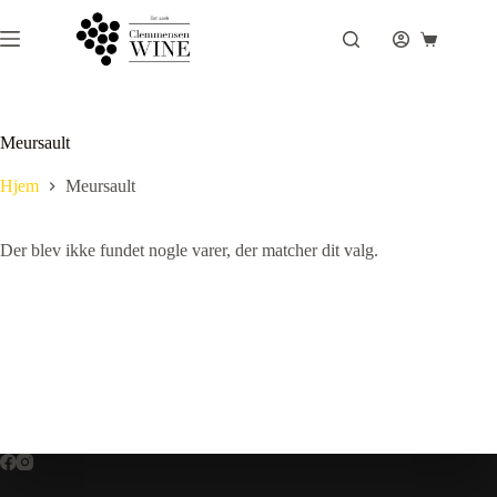
Fortsæt
til
Indkøbsku
indhold
Meursault
Hjem
Meursault
Der blev ikke fundet nogle varer, der matcher dit valg.