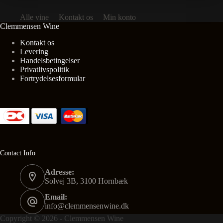
Alle vine
Kontakt os
Min konto
Clemmensen Wine
Kontakt os
Levering
Handelsbetingelser
Privatlivspolitik
Fortrydelsesformular
Contact Info
Adresse:
Solvej 3B, 3100 Hornbæk
Email:
info@clemmensenwine.dk
Copyright © 2026 - Clemmensen Wine