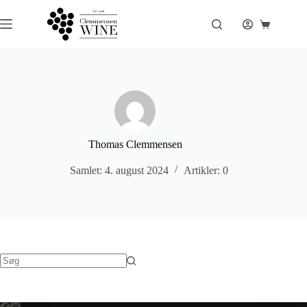
Fortsæt
til
Indkøbsku
indhold
Thomas Clemmensen
Samlet: 4. august 2024
Artikler: 0
Ingen
resultater