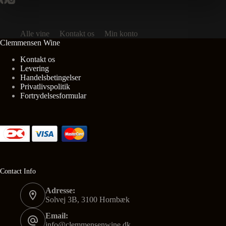
Alle vine
Kontakt os
Min konto
Clemmensen Wine
Kontakt os
Levering
Handelsbetingelser
Privatlivspolitik
Fortrydelsesformular
Contact Info
Adresse:
Solvej 3B, 3100 Hornbæk
Email:
info@clemmensenwine.dk