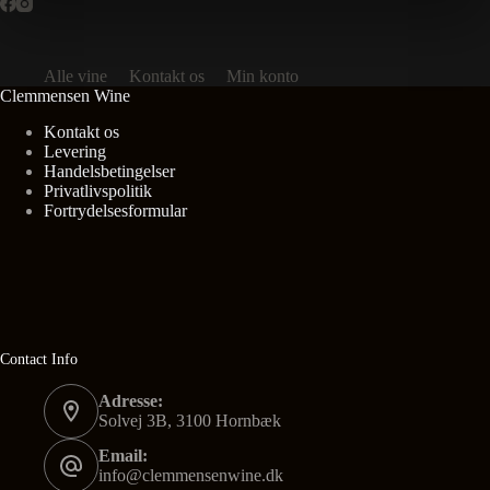
Alle vine
Kontakt os
Min konto
Clemmensen Wine
Kontakt os
Levering
Handelsbetingelser
Privatlivspolitik
Fortrydelsesformular
Contact Info
Adresse:
Solvej 3B, 3100 Hornbæk
Email:
info@clemmensenwine.dk