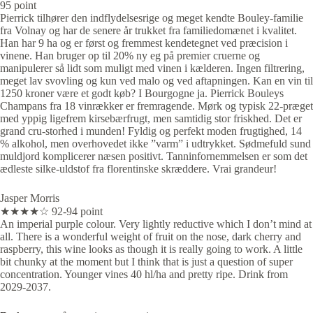
95 point
Pierrick tilhører den indflydelsesrige og meget kendte Bouley-familie
fra Volnay og har de senere år trukket fra familiedomænet i kvalitet.
Han har 9 ha og er først og fremmest kendetegnet ved præcision i
vinene. Han bruger op til 20% ny eg på premier cruerne og
manipulerer så lidt som muligt med vinen i kælderen. Ingen filtrering,
meget lav svovling og kun ved malo og ved aftapningen. Kan en vin til
1250 kroner være et godt køb? I Bourgogne ja. Pierrick Bouleys
Champans fra 18 vinrækker er fremragende. Mørk og typisk 22-præget
med yppig ligefrem kirsebærfrugt, men samtidig stor friskhed. Det er
grand cru-storhed i munden! Fyldig og perfekt moden frugtighed, 14
% alkohol, men overhovedet ikke ”varm” i udtrykket. Sødmefuld sund
muldjord komplicerer næsen positivt. Tanninfornemmelsen er som det
ædleste silke-uldstof fra florentinske skræddere. Vrai grandeur!
Jasper Morris
★★★★☆ 92-94 point
An imperial purple colour. Very lightly reductive which I don’t mind at
all. There is a wonderful weight of fruit on the nose, dark cherry and
raspberry, this wine looks as though it is really going to work. A little
bit chunky at the moment but I think that is just a question of super
concentration. Younger vines 40 hl/ha and pretty ripe. Drink from
2029-2037.