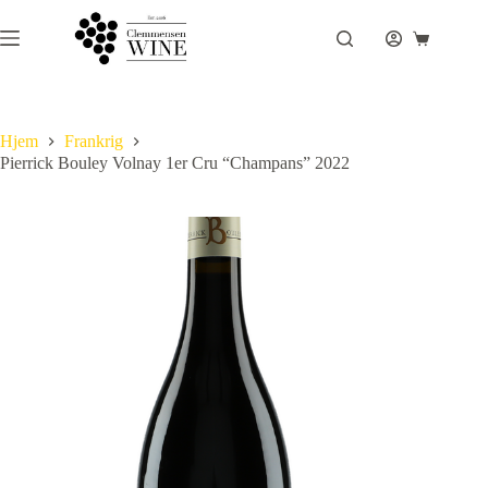
Fortsæt
til
Indkøbsku
indhold
Hjem
Frankrig
Pierrick Bouley Volnay 1er Cru “Champans” 2022