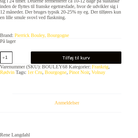
sig i 24 timer. Druerne fermenterer ca 10-12 dage på ståltanke
inden de flyttes til franske egetræsfade, hvor de udvikler sig i
12 måneder. Der bruges typsik 20-25% ny eg. Der tilføres kun
en lille smule svovl ved flaskning.
Brand:
Pierrick Bouley, Bourgogne
På lager
Pierrick
Tilføj til kurv
Bouley
Volnay
Varenummer (SKU):
BOULEY68
Kategorier:
Frankrig
,
1er
Rødvin
Tags:
1er Cru
,
Bourgogne
,
Pinot Noir
,
Volnay
Cru
"Champans"
2022
antal
Anmeldelser
Rene Langdahl