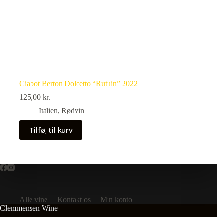
Ciabot Berton Dolcetto “Rutuin” 2022
125,00
kr.
Italien
,
Rødvin
Tilføj til kurv
Alle vine
Kontakt os
Min konto
Clemmensen Wine