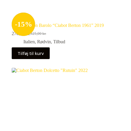
-
15
%
Ciabot Berton Barolo “Ciabot Berton 1961” 2019
276,25
kr.
325,00
kr.
Den
Den
oprindelige
aktuelle
Italien
,
Rødvin
,
Tilbud
pris
pris
var:
er:
Tilføj til kurv
325,00 kr..
276,25 kr..