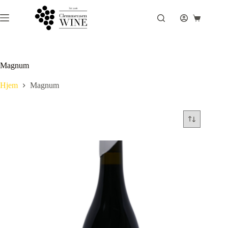
Fortsæt
til
Indkøbsku
indhold
Magnum
Hjem
Magnum