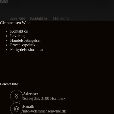
Alle vine
Kontakt os
Min konto
Clemmensen Wine
Kontakt os
Levering
Handelsbetingelser
Privatlivspolitik
Fortrydelsesformular
Contact Info
Adresse:
Solvej 3B, 3100 Hornbæk
Email:
info@clemmensenwine.dk