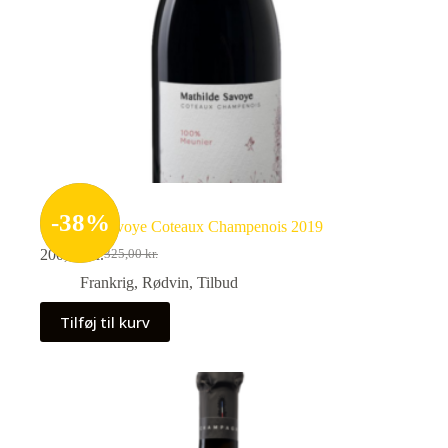
-
38
%
Mathilde Savoye Coteaux Champenois 2019
200,00
kr.
325,00
kr.
Den
Den
oprindelige
aktuelle
Frankrig
,
Rødvin
,
Tilbud
pris
pris
var:
er:
Tilføj til kurv
325,00 kr..
200,00 kr..