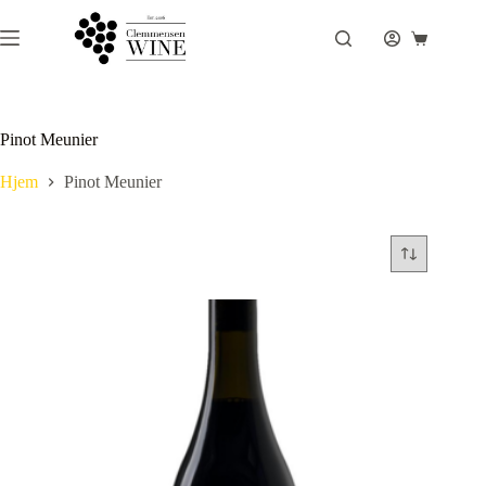
Fortsæt
til
Indkøbsku
indhold
Pinot Meunier
Hjem
Pinot Meunier