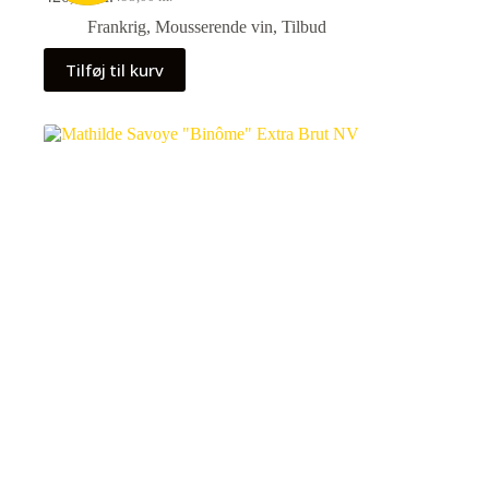
Den
Den
oprindelige
aktuelle
Frankrig
,
Mousserende vin
,
Tilbud
pris
pris
var:
er:
Tilføj til kurv
495,00 kr..
420,75 kr..