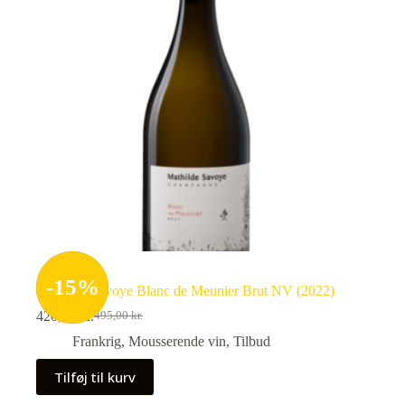
-
15
%
Mathilde Savoye Blanc de Meunier Brut NV (2022)
420,75
kr.
495,00
kr.
Den
Den
oprindelige
aktuelle
Frankrig
,
Mousserende vin
,
Tilbud
pris
pris
var:
er:
Tilføj til kurv
495,00 kr..
420,75 kr..