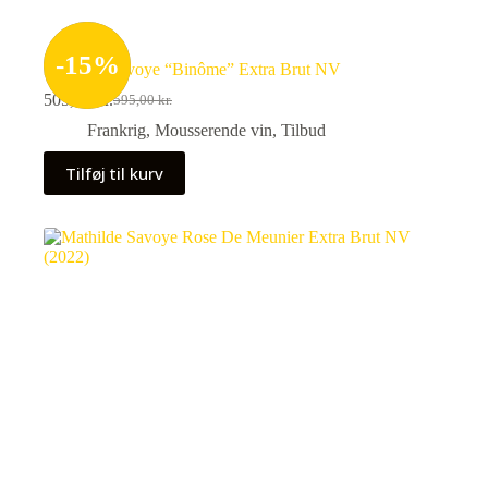
-
15
%
Mathilde Savoye “Binôme” Extra Brut NV
505,75
kr.
595,00
kr.
Den
Den
oprindelige
aktuelle
Frankrig
,
Mousserende vin
,
Tilbud
pris
pris
var:
er:
Tilføj til kurv
595,00 kr..
505,75 kr..