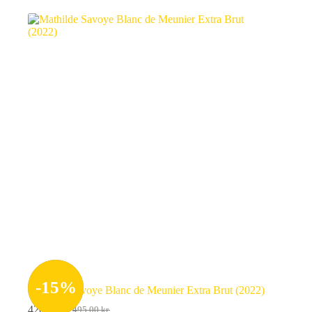
-
15
%
Mathilde Savoye Blanc de Meunier Extra Brut (2022)
420,75
kr.
495,00
kr.