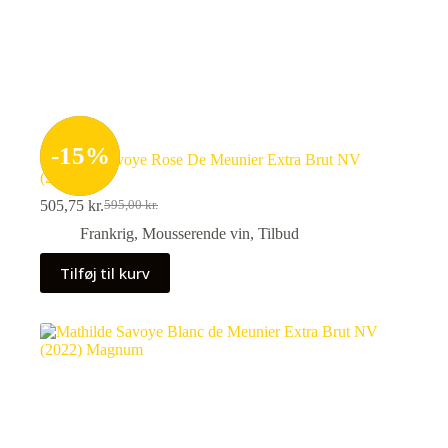
-
15
%
Mathilde Savoye Rose De Meunier Extra Brut NV
(2022)
505,75
kr.
595,00
kr.
Den
Den
oprindelige
aktuelle
Frankrig
,
Mousserende vin
,
Tilbud
pris
pris
var:
er:
Tilføj til kurv
595,00 kr..
505,75 kr..