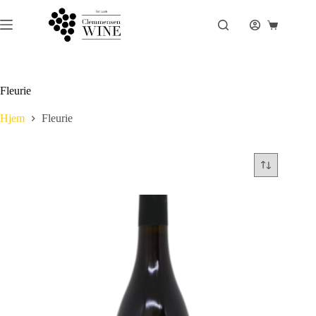
Fortsæt
til
Indkøbsku
indhold
Fleurie
Hjem
Fleurie