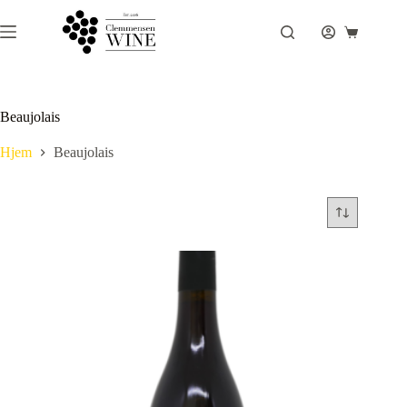
Fortsæt
til
Indkøbsku
indhold
Beaujolais
Hjem
Beaujolais