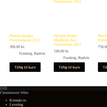
Pierrick Bouley
Pierrick Bouley
Pierr
Passetoutgrain 2021
Monthelie Aux
Pomma
Fournereaux 2022
300,00
kr.
750,
540,00
kr.
Frankrig
,
Rødvin
Frankrig
,
Rødvin
Tilføj til kurv
Tilføj til kurv
Til
Clemmensen Wine
Kontakt os
Levering