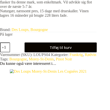
flasker fra denne mark, som enkeltmark. Vil udvikle sig flot
over de næste 5-7 år.
Naturgær, nænsomt pres, 15 dage med drueskaller. Vinen
lagres 16 måneder på brugte 228 liters fade.
Brand:
Des Loups, Bourgogne
På lager
Des
Tilføj til kurv
Loups
Morey-
Varenummer (SKU):
LOUPS04
Kategorier:
Frankrig
,
Rødvin
St-
Tags:
Bourgogne
,
Morey-St-Denis
,
Pinot Noir
Denis
Du kunne også være interesseret i…
Les
Herbuottes
2021
antal