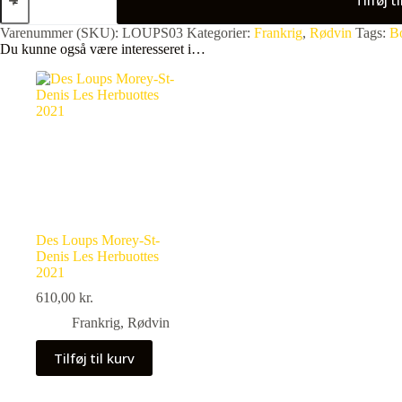
Morey-
St-
Varenummer (SKU):
LOUPS03
Kategorier:
Frankrig
,
Rødvin
Tags:
B
Denis
Du kunne også være interesseret i…
Les
Cognées
2021
antal
Des Loups Morey-St-
Denis Les Herbuottes
2021
610,00
kr.
Frankrig
,
Rødvin
Tilføj til kurv