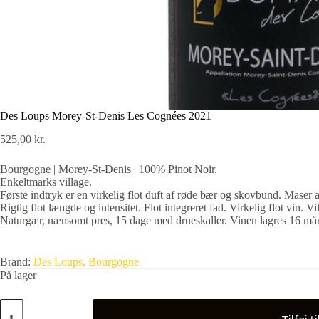
Des Loups Morey-St-Denis Les Cognées 2021
525,00
kr.
Bourgogne | Morey-St-Denis | 100% Pinot Noir.
Enkeltmarks village.
Første indtryk er en virkelig flot duft af røde bær og skovbund. Maser
Rigtig flot længde og intensitet. Flot integreret fad. Virkelig flot vin. Vi
Naturgær, nænsomt pres, 15 dage med drueskaller. Vinen lagres 16 mån
Brand:
Des Loups, Bourgogne
På lager
Des
Loups
Tilføj t