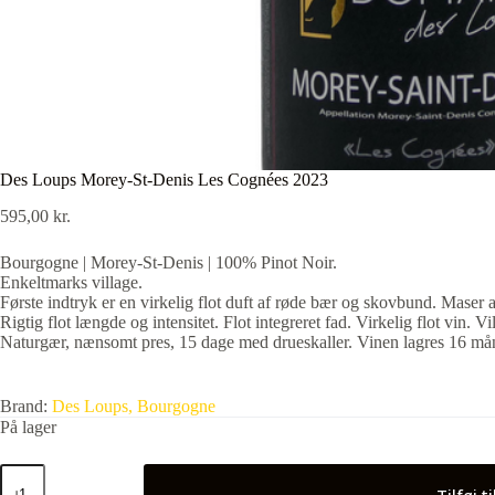
Des Loups Morey-St-Denis Les Cognées 2023
595,00
kr.
Bourgogne | Morey-St-Denis | 100% Pinot Noir.
Enkeltmarks village.
Første indtryk er en virkelig flot duft af røde bær og skovbund. Maser
Rigtig flot længde og intensitet. Flot integreret fad. Virkelig flot vin. Vi
Naturgær, nænsomt pres, 15 dage med drueskaller. Vinen lagres 16 måne
Brand:
Des Loups, Bourgogne
På lager
Des
Loups
Tilføj t