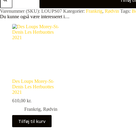
Morey-
St-
Varenummer (SKU):
LOUPS07
Kategorier:
Frankrig
,
Rødvin
Tags:
B
Denis
Du kunne også være interesseret i…
Les
Cognées
2023
antal
Des Loups Morey-St-
Denis Les Herbuottes
2021
610,00
kr.
Frankrig
,
Rødvin
Tilføj til kurv