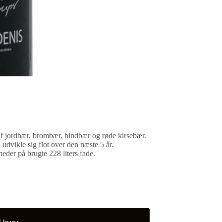
 af jordbær, brombær, hindbær og røde kirsebær.
l udvikle sig flot over den næste 5 år.
der på brugte 228 liters fade.
il kurv