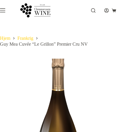
Fortsæt
til
Indkøbsku
indhold
Hjem
Frankrig
Guy Mea Cuvée “Le Grillon” Premier Cru NV