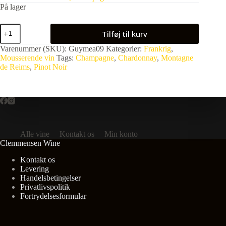
På lager
Guy
Tilføj til kurv
Mea
Cuvée
Varenummer (SKU):
Guymea09
Kategorier:
Frankrig
,
"Le
Mousserende vin
Tags:
Champagne
,
Chardonnay
,
Montagne
Grillon"
de Reims
,
Pinot Noir
Premier
Cru
NV
antal
Alle vine
Kontakt os
Min konto
Clemmensen Wine
Kontakt os
Levering
Handelsbetingelser
Privatlivspolitik
Fortrydelsesformular