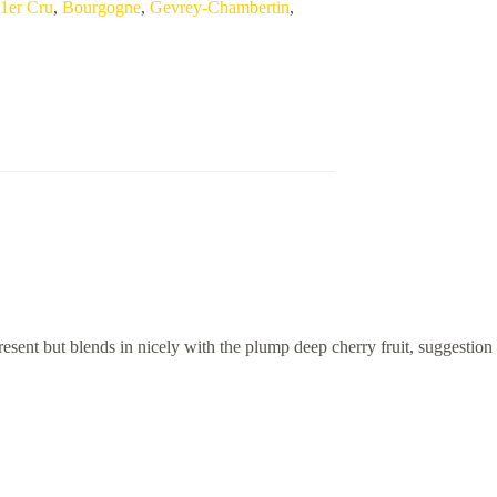
1er Cru
,
Bourgogne
,
Gevrey-Chambertin
,
esent but blends in nicely with the plump deep cherry fruit, suggestion