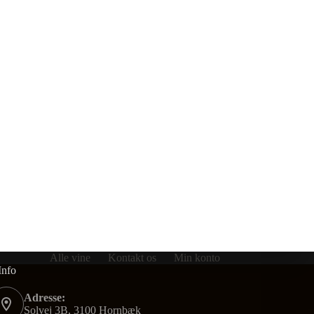
Alle vine
Kontakt os
Min konto
Info
Adresse:
Solvej 3B, 3100 Hornbæk