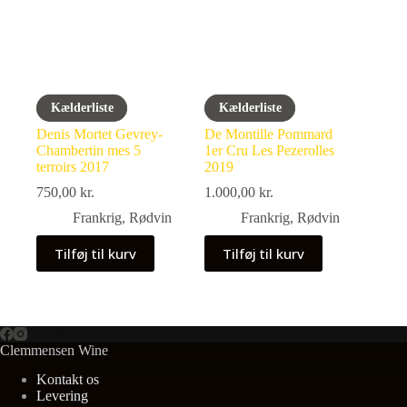
Kælderliste
Kælderliste
Denis Mortet Gevrey-
De Montille Pommard
Chambertin mes 5
1er Cru Les Pezerolles
terroirs 2017
2019
750,00
kr.
1.000,00
kr.
Frankrig
,
Rødvin
Frankrig
,
Rødvin
Tilføj til kurv
Tilføj til kurv
Clemmensen Wine
Kontakt os
Levering