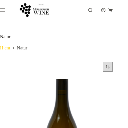
Fortsæt
til
Indkøbsku
indhold
Natur
Hjem
Natur