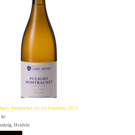
ligny-Montrachet 1er cru Folatières 2023
0
kr.
ankrig
,
Hvidvin